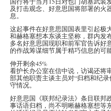
国行将于当月15日对也门胡塞武装
及打击观念、好意思国将部署的火
息。
这起事件在好意思国国表里引起极
和赫格塞想本东谈主坚称，群内发
多名好意思国现职和前军官告诉好
的作战筹谋细节属于精巧信息的可
伸开剩余45%
看护长办公室在信中说，访谒还将
部其他职责主谈主员对“归档和纪录
守情况。
好意思国《联邦纪录法》条目联邦
事话语归档，尚不明晰赫格塞想等