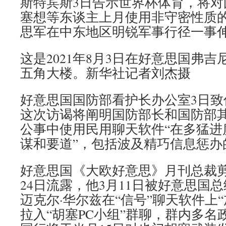
斯特宾斯3日告示世界杯体育，将对
塞想等东谈主上月使用非守密性质
思军在中东地区明锐军事行径一事
这是2021年8月3日在好意思国弗
五角大楼。新华社记者刘杰摄
好意思国国防部看护长办公室3日致
这次访谒将阐明国防部长和国防部
公事中使用民用聊天软件“在多猛进
谋和要道”，包括波及精巧信息惩办
好意思国《大欧好意思》月刊总裁剪
24日流露，他3月11日被好意思国
迈克尔·华尔兹在“信号”聊天软件上
拉入“胡塞PC小组”群聊，群内多