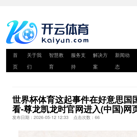
首
关于我
智慧教
服务支
解决方
新闻动
页
们
育
持
案
态
世界杯体育这起事件在好意思国
看-尊龙凯龙时官网进入(中国)网
发布日期：2026-05-12 12:33 点击次数：66