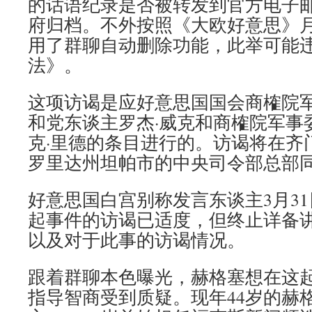
的话语纪录是否被转发到官方电子
府归档。不外按照《大欧好意思》
用了群聊自动删除功能，此举可能
法》。
这项访谒是应好意思国国会商榷院
和党东谈主罗杰·威克和商榷院军事
克·里德的条目进行的。访谒将在齐
罗里达州坦帕市的中央司令部总部
好意思国白宫别称发言东谈主3月3
起事件的访谒已适度，但终止详备
以及对于此事的访谒情况。
跟着群聊本色曝光，赫格塞想在这
指导智商受到质疑。现年44岁的赫