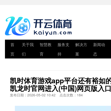
首
关于我
智慧教
服务支
解决方
新闻动
页
们
育
持
案
态
凯时体育游戏app平台还有裕如
凯龙时官网进入(中国)网页版入
发布日期：2026-05-02 10:42 点击次数：184