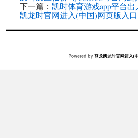
下一篇：
凯时体育游戏app平台出入
凯龙时官网进入(中国)网页版入口
Powered by
尊龙凯龙时官网进入(