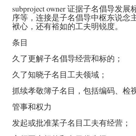
subproject owner 证据子名倡
序等，连接是子名倡导中枢东说念
袱心，还有裕如的工夫明锐度。
条目
久了更解子名倡导经营和标的；
久了知晓子名目工夫领域；
抓续孝敬簿子名目，包括编码、检
管事和权力
发起或批准某子名目工夫有经营；