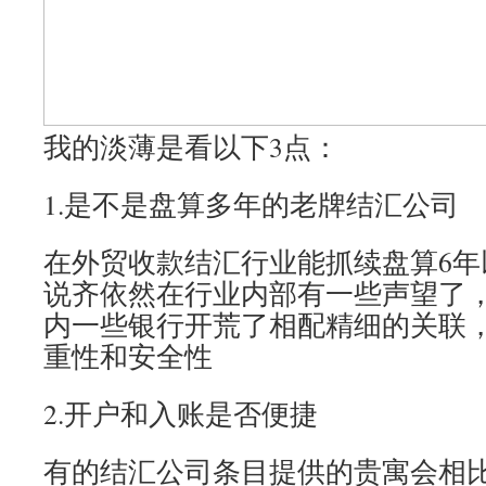
我的淡薄是看以下3点：
1.是不是盘算多年的老牌结汇公司
在外贸收款结汇行业能抓续盘算6年
说齐依然在行业内部有一些声望了
内一些银行开荒了相配精细的关联
重性和安全性
2.开户和入账是否便捷
有的结汇公司条目提供的贵寓会相