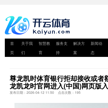
首
关于我
智慧教
服务支
解决方
新闻动
页
们
育
持
案
态
尊龙凯时体育银行拒却接收或者额
龙凯龙时官网进入(中国)网页版
发布日期：2026-04-12 11:50 点击次数：195